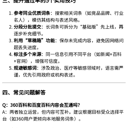
三、提升通过率的5个实用技巧
参考同业优质词条
：搜索相关词条（如竞品品牌、行业
名人），模仿其结构与表述风格。
分段分批提交
：长词条可拆分为“基础版”先上线，再
逐步补充细节。
利用“草稿箱”功能
：保存未完成内容，避免因网络问
题丢失进度。
标注多个来源
：同一信息引用不同平台（如新闻+百科
+官网），增强可信度。
规避敏感词
：涉及政治、医疗等敏感领域时，语言需严
谨，优先引用政府或机构表述。
四、常见问题解答
Q：360百科和百度百科内容会互通吗？
A：两者独立运营，但内容可互补。建议根据目标受众选择平
台（如360用户更倾向本地服务词条）。