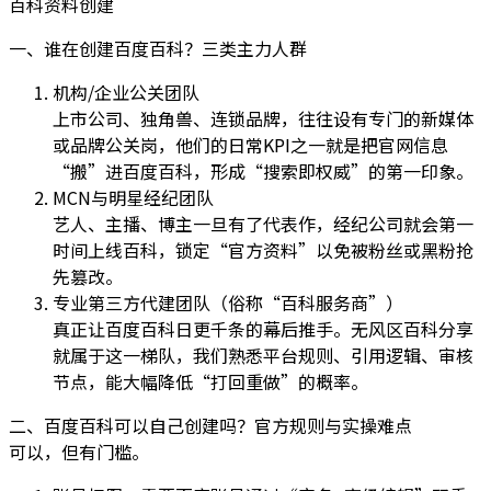
百科资料创建
一、谁在创建百度百科？三类主力人群
机构/企业公关团队
上市公司、独角兽、连锁品牌，往往设有专门的新媒体
或品牌公关岗，他们的日常KPI之一就是把官网信息
“搬”进百度百科，形成“搜索即权威”的第一印象。
MCN与明星经纪团队
艺人、主播、博主一旦有了代表作，经纪公司就会第一
时间上线百科，锁定“官方资料”以免被粉丝或黑粉抢
先篡改。
专业第三方代建团队（俗称“百科服务商”）
真正让百度百科日更千条的幕后推手。无风区百科分享
就属于这一梯队，我们熟悉平台规则、引用逻辑、审核
节点，能大幅降低“打回重做”的概率。
二、百度百科可以自己创建吗？官方规则与实操难点
可以，但有门槛。