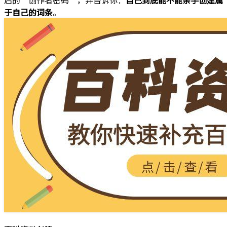
于自己的词条
。