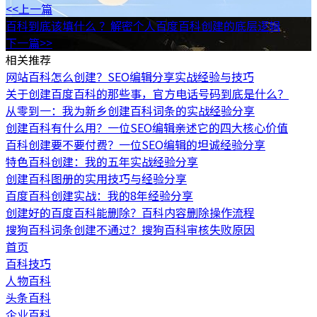
<<上一篇
百科到底该填什么 ？解密个人百度百科创建的底层逻辑
下一篇>>
相关推荐
网站百科怎么创建？SEO编辑分享实战经验与技巧
关于创建百度百科的那些事，官方电话号码到底是什么？
从零到一：我为新乡创建百科词条的实战经验分享
创建百科有什么用？一位SEO编辑亲述它的四大核心价值
百科创建要不要付费？一位SEO编辑的坦诚经验分享
特色百科创建：我的五年实战经验分享
创建百科图册的实用技巧与经验分享
百度百科创建实战：我的8年经验分享
创建好的百度百科能删除？百科内容删除操作流程
搜狗百科词条创建不通过？搜狗百科审核失败原因
首页
百科技巧
人物百科
头条百科
企业百科