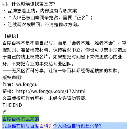
四、什么时候该找第三方？
• 品牌急着上线，内部没有专职文案；
• 个人IP已被山寨词条抢占，需要“正名”；
• 连续两次被驳回，不清楚修改方向。
【结语】
百度百科不是不能自己写，而是“会者不难，难者不会”。掌
握规则、准备权威材料、保持客观中立，你也可以亲手打造属
于自己的线上权威名片。如果想把时间省下来做更核心的业
务，不妨把专业的事交给专业团队。
——无风区百科分享，让每一条百科都经得起搜索的检验。
版权声明：
作者：wufengqu
链接：https://wufengqu.com/172.html
文章版权归作者所有，未经允许请勿转载。
THE END
百度百科怎么来的
究竟谁在编写百度百科？个人能否自行创建词条？