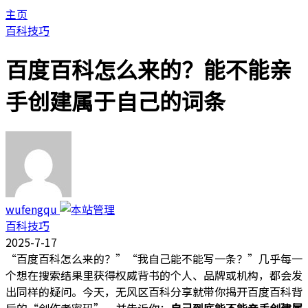
主页
百科技巧
百度百科怎么来的？能不能亲
手创建属于自己的词条
wufengqu
百科技巧
2025-7-17
“百度百科怎么来的？”“我自己能不能写一条？”几乎每一
个想在搜索结果里获得权威背书的个人、品牌或机构，都会发
出同样的疑问。今天，无风区百科分享就带你揭开百度百科背
后的“创作者密码”，并告诉你：
自己到底能不能亲手创建属