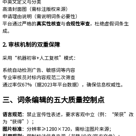
中英文定义与分类
高清封面图（需标注版权来源）
申请理由说明（需说明词条必要性）
平台通过严格的
真实性核查
与
合规性审查
，杜绝虚假词条生
成。
2. 审核机制的双重保障
采用“机器初审+人工复核”模式：
系统自动检测广告、敏感词等内容
专业审核员对标内容规范二次筛查
通过率仅67%（据2023年平台数据），确保信息权威性。
三、词条编辑的五大质量控制点
语言规范
：禁止宣传性表述，要求客观中立（例：“荣获”改
为“获得”）；
图片标准
：分辨率≥1280×720，需标注图片来源；