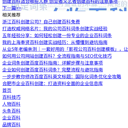
创建百科适合哪些人群 创业者文艺者创建百科的注意事项
下一篇>>
相关推荐
浙江百科创建公司？自己创建百科免费
打造权威网络名片：我的公司百科词条创建实战经验
五年经验分享：如何轻松创建一份专业的企业百科词条
我的上海奉贤百科创建实战经历：从懵懂到避坑指南
从业5年老编亲测｜一套好用的「影视公司百科创建模板」，让
如何用公司网站创建百科？全流程指南与SEO优化技巧
企业词条创建百度百科指南：详解步骤与注意事项
企业如何创建百度百科词条？完整流程与避坑指南
一步步教你修改百度百科英文标题：国际化词条优化全攻略
合肥市企业百科创建：打造资料全面的企业信息库
首页
百科技巧
人物百科
头条百科
企业百科
品牌百科