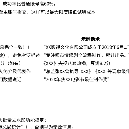
，成功率比普通账号高60%。
换至主账号提交，这样可以最大限度降低试错成本。
示例话术
息完全一致！）
“XX影视文化有限公司成立于2018年6月...
特效），避免空泛描述
“专注都市情感剧全流程制作，累计出品...
评分（如有）
《XXX》央视八套热播，豆瓣8.2分
人简介及代表作
“总监张XX曾执导《XX》《XX》等现象级
用数据说话
“202X年获XX电影节最佳制作奖”
；
秀秀批量去水印功能搞定；
电总局统计”），否则视为无效信息。