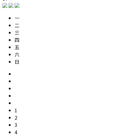
一
二
三
四
五
六
日
1
2
3
4