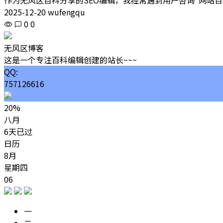
2025-12-20 wufengqu
0
0
无风区博客
这是一个专注百科编辑创建的站长~~~
QQ:
757126616
20%
八月
6天已过
日历
8月
星期四
06
一
二