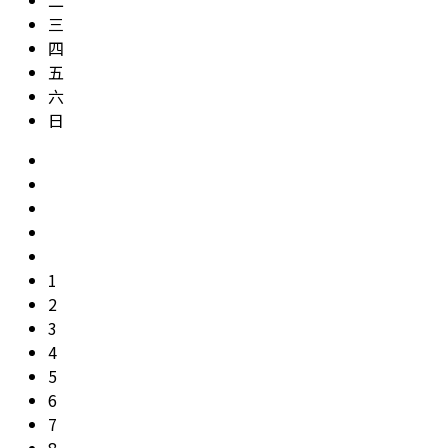
三
四
五
六
日
1
2
3
4
5
6
7
8