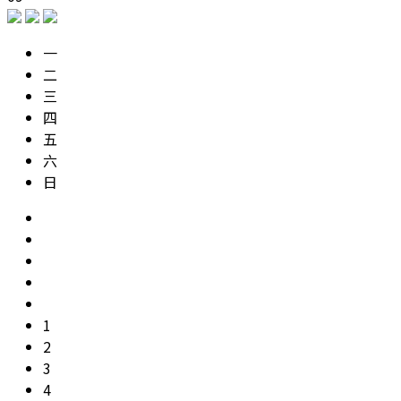
一
二
三
四
五
六
日
1
2
3
4