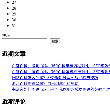
27
28
29
30
31
搜索
搜索
近期文章
百度百科、搜狗百科、360百科审核流程对比：SEO编
百度百科、搜狗百科、360百科审核标准对比：SEO编
网站百科怎么创建？SEO编辑分享实战经验与技巧
浙江百科创建公司？自己创建百科免费
书法家如何创建百度百科？我帮朋友成功创建的经验全过
近期评论