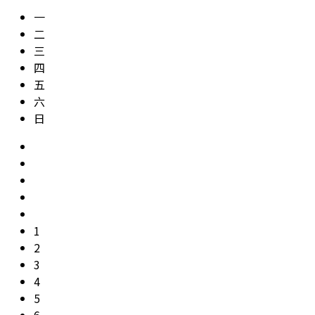
一
二
三
四
五
六
日
1
2
3
4
5
6