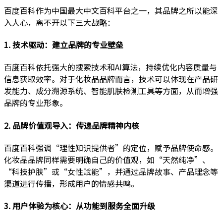
百度百科作为中国最大中文百科平台之一，其品牌之所以能深
入人心，离不开以下三大战略：
1. 技术驱动：建立品牌的专业壁垒
百度百科依托强大的搜索技术和AI算法，持续优化内容质量与
信息获取效率。对于化妆品品牌而言，技术可以体现在产品研
发能力、成分溯源系统、智能肌肤检测工具等方面，从而增强
品牌的专业形象。
2. 品牌价值观导入：传递品牌精神内核
百度百科强调“理性知识提供者”的定位，赋予品牌使命感。
化妆品品牌同样需要明确自己的价值观，如“天然纯净”、
“科技护肤”或“女性赋能”，并通过品牌故事、产品理念等
渠道进行传播，形成用户的情感共鸣。
3. 用户体验为核心：从功能到服务全面升级